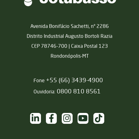
Matriz
Avenida Bonifácio Sachetti, nº 2286
Distrito Industrial Augusto Bortoli Razia
CEP 78746-700 | Caixa Postal 123
Rondonópolis-MT
+55 (66) 3439-4900
Fone
0800 810 8561
Ouvidoria:
NAS REDES SOCIAIS
/sementesjotabasso
/sementesjotabasso
@sementesjotabasso
Sementes Jotabasso
@SementesJotabass