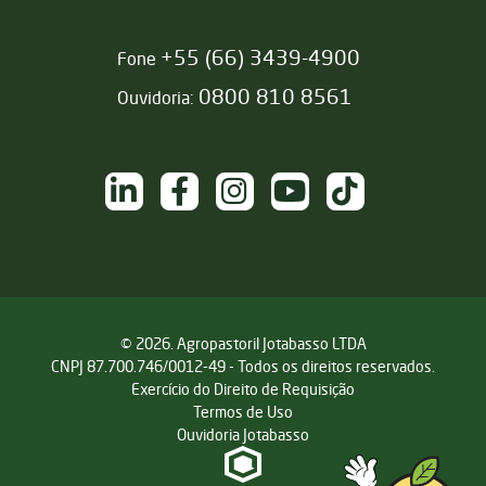
+55 (66) 3439-4900
Fone
0800 810 8561
Ouvidoria:
NAS REDES SOCIAIS
/sementesjotabasso
/sementesjotabasso
@sementesjotabasso
Sementes Jotabasso
@SementesJotabass
© 2026. Agropastoril Jotabasso LTDA
CNPJ 87.700.746/0012-49 - Todos os direitos reservados.
Exercício do Direito de Requisição
Termos de Uso
Ouvidoria Jotabasso