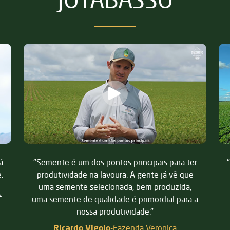
er
"As sementes todas foram boas. Semente com
e
vigor bom, é 100%. Começa tudo com a
semente, né?"
 a
Erasmo Pelisão
-
Fazenda Pelisão
Santa Rita do Trivelato - MT