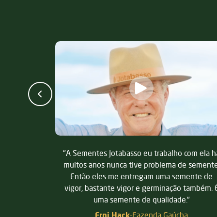
 com ela há
"Semente é um dos pontos principais para t
de semente.
produtividade na lavoura. A gente já vê qu
emente de
uma semente selecionada, bem produzida,
o também. É
uma semente de qualidade é primordial para
e."
nossa produtividade."
ha
Ricardo Vigolo
-
Fazenda Veronica