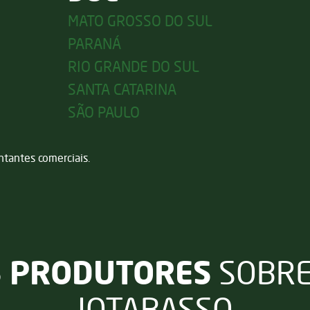
MATO GROSSO DO SUL
PARANÁ
RIO GRANDE DO SUL
SANTA CATARINA
SÃO PAULO
ntantes comerciais.
S PRODUTORES
SOBRE
JOTABASSO