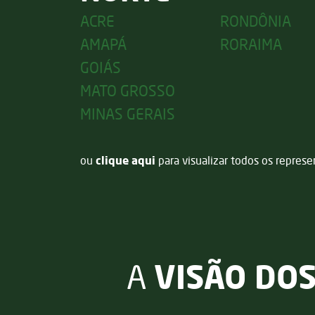
ACRE
RONDÔNIA
AMAPÁ
RORAIMA
GOIÁS
MATO GROSSO
MINAS GERAIS
ou
clique aqui
para visualizar todos os represe
VISÃO DO
A