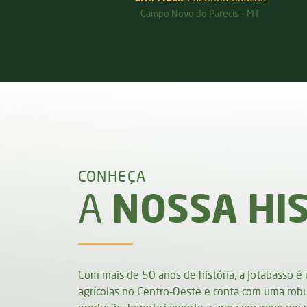
T
Tesouro - MT
CONHEÇA
NOSSA HI
A
Com mais de 50 anos de história, a Jotabasso é
agrícolas no Centro-Oeste e conta com uma robu