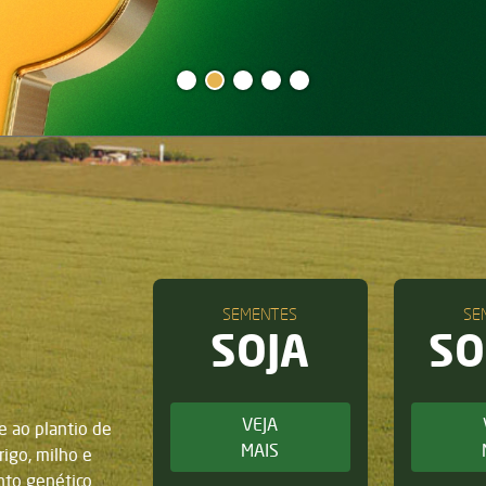
SEMENTES
SE
SOJA
S
VEJA
e ao plantio de
MAIS
rigo, milho e
to genético