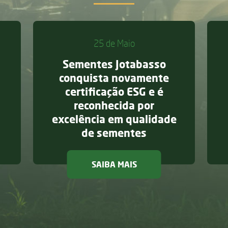
25 de Maio
Sementes Jotabasso
conquista novamente
certificação ESG e é
reconhecida por
excelência em qualidade
de sementes
tuação no mercado de sementes
vação ganha papel estratégico no agro brasileiro
sobre Sementes Jotabas
SAIBA MAIS