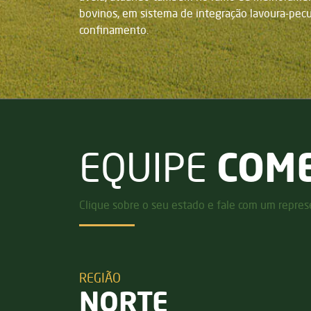
bovinos, em sistema de integração lavoura-pecu
confinamento.
COME
EQUIPE
Clique sobre o seu estado e fale com um repres
REGIÃO
NORTE