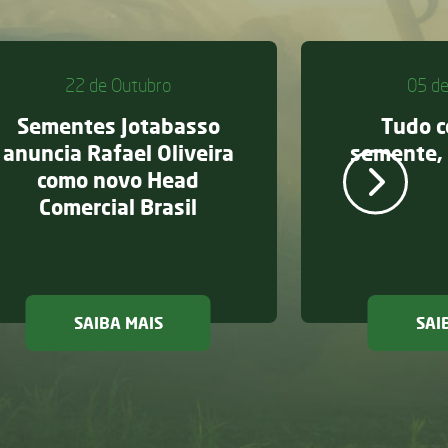
22 de Outubro
05 de
Sementes Jotabasso
Tudo 
anuncia Rafael Oliveira
semente,
como novo Head
Comercial Brasil
so conquista novamente certificação ESG e é reconhecida 
sobre Sementes Jotabasso anuncia Raf
SAIBA MAIS
SAI