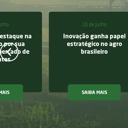
unho
16 de Junho
destaque na
Inovação ganha papel
o por sua
estratégico no agro
mercado de
brasileiro
ntes
r na Farm Show
sobre Jotabasso é destaque na Forbes Agro por sua a
sobre Ino
MAIS
SAIBA MAIS