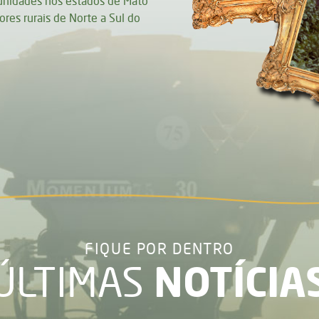
nidades nos estados de Mato
res rurais de Norte a Sul do
FIQUE POR DENTRO
NOTÍCIA
ÚLTIMAS