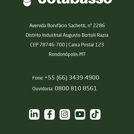
Matriz
Avenida Bonifácio Sachetti, nº 2286
Distrito Industrial Augusto Bortoli Razia
CEP 78746-700 | Caixa Postal 123
Rondonópolis-MT
+55 (66) 3439-4900
Fone
0800 810 8561
Ouvidoria:
NAS REDES SOCIAIS
/sementesjotabasso
/sementesjotabasso
@sementesjotabasso
Sementes Jotabasso
@SementesJotabass