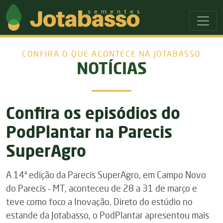
Ir para o menu principal
Ir para o conteudo principal
CONFIRA O QUE ACONTECE NA JOTABASSO
NOTÍCIAS
Confira os episódios do
PodPlantar na Parecis
SuperAgro
A 14ª edição da Parecis SuperAgro, em Campo Novo
do Parecis – MT, aconteceu de 28 a 31 de março e
teve como foco a Inovação. Direto do estúdio no
estande da Jotabasso, o PodPlantar apresentou mais