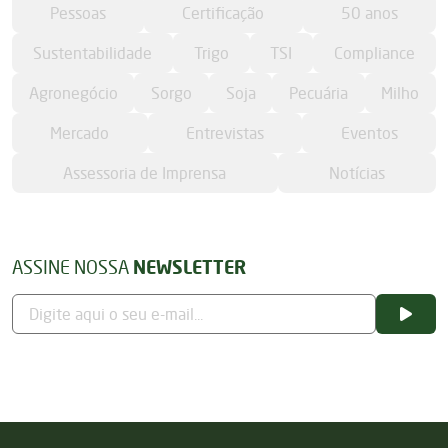
Pessoas
Certificação
50 anos
Sustentabilidade
Trigo
TSI
Compliance
Agronegócio
Sorgo
Soja
Pecuária
Milho
Mercado
Entrevistas
Eventos
Assessoria de Imprensa
Notícias
ASSINE NOSSA
NEWSLETTER