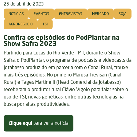
25 de abril de 2023
NOTÍCIAS
EVENTOS
ENTREVISTAS
MERCADO
SOJA
AGRONEGÓCIO
TSI
Confira os episódios do PodPlantar na
Show Safra 2023
Partindo para Lucas do Rio Verde – MT, durante o Show
Safra, o PodPlantar, o programa de podcasts e videocasts da
Jotabasso produzido em parceria com o Canal Rural, trouxe
mais três episódios. No primeiro Marusa Trevisan (Canal
Rural) e Tages Martinelli (Head Comercial da Jotabasso)
receberam o produtor rural Flávio Vigolo para falar sobre o
uso de TSI, novas genéticas, entre outras tecnologias na
busca por altas produtividades.
sobre Confira os episódios do Po
Clique aqui
para ver a notícia