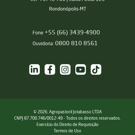
Rondonópolis-MT
+55 (66) 3439-4900
Fone
0800 810 8561
Ouvidoria:
NAS REDES SOCIAIS
/sementesjotabasso
/sementesjotabasso
@sementesjotabasso
Sementes Jotabasso
@SementesJotabass
© 2026. Agropastoril Jotabasso LTDA
CNPJ 87.700.746/0012-49 - Todos os direitos reservados.
Exercício do Direito de Requisição
Termos de Uso