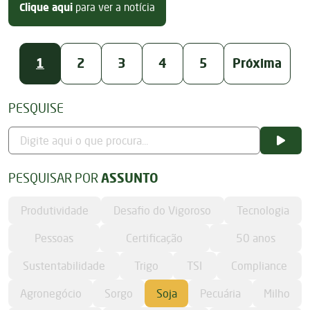
sobre Jotabasso e Canal Rural faz
Clique aqui
para ver a notícia
1
2
3
4
5
Próxima
PESQUISE
PESQUISAR POR
ASSUNTO
Produtividade
Desafio do Vigoroso
Tecnologia
Pessoas
Certificação
50 anos
Sustentabilidade
Trigo
TSI
Compliance
Agronegócio
Sorgo
Soja
Pecuária
Milho