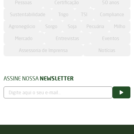
Pessoas
Certificação
50 anos
Sustentabilidade
Trigo
TSI
Compliance
Agronegócio
Sorgo
Soja
Pecuária
Milho
Mercado
Entrevistas
Eventos
Assessoria de Imprensa
Notícias
ASSINE NOSSA
NEWSLETTER