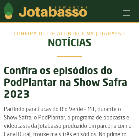
Ir para o menu principal
Ir para o conteudo principal
CONFIRA O QUE ACONTECE NA JOTABASSO
NOTÍCIAS
Confira os episódios do
PodPlantar na Show Safra
2023
Partindo para Lucas do Rio Verde – MT, durante o
Show Safra, o PodPlantar, o programa de podcasts e
videocasts da Jotabasso produzido em parceria com o
Canal Rural, trouxe mais três episódios. No primeiro