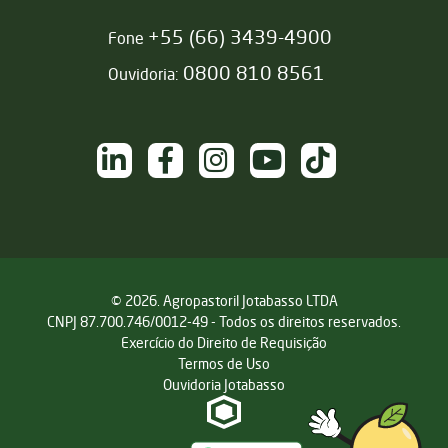
+55 (66) 3439-4900
Fone
0800 810 8561
Ouvidoria:
NAS REDES SOCIAIS
/sementesjotabasso
/sementesjotabasso
@sementesjotabasso
Sementes Jotabasso
@SementesJotabass
© 2026. Agropastoril Jotabasso LTDA
CNPJ 87.700.746/0012-49 - Todos os direitos reservados.
Exercício do Direito de Requisição
Termos de Uso
Ouvidoria Jotabasso