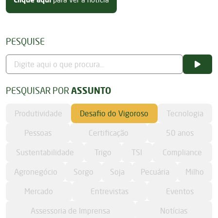
PESQUISE
PESQUISAR POR
ASSUNTO
Produtividade
Desafio do Vigoroso
Tecnologia
Pessoas
Certificação
50 anos
Sustentabilidade
Trigo
TSI
Compliance
Agronegócio
Sorgo
Soja
Pecuária
Milho
Mercado
Entrevistas
Eventos
Assessoria de Imprensa
Notícias