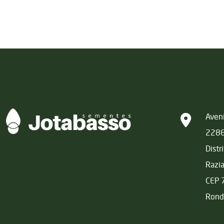
Matriz
Aveni
228
Distr
Razi
CEP 
Rond