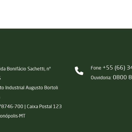
+55 (66) 
Fone
da Bonifácio Sachetti, nº
0800 
Ouvidoria:
6
ito Industrial Augusto Bortoli
a
78746-700 | Caixa Postal 123
onópolis-MT