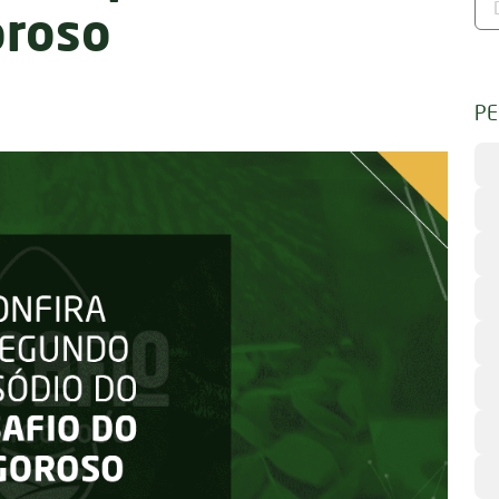
oroso
PE