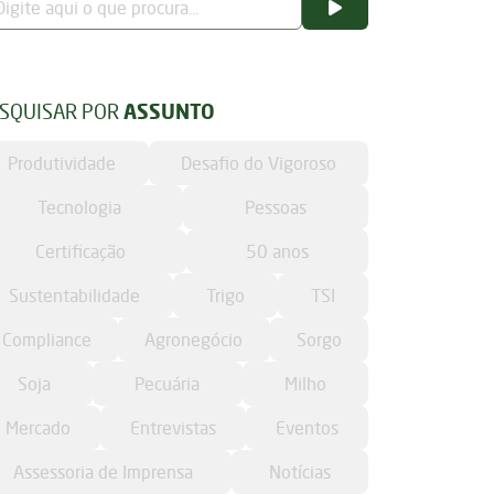
SQUISAR POR
ASSUNTO
Produtividade
Desafio do Vigoroso
Tecnologia
Pessoas
Certificação
50 anos
Sustentabilidade
Trigo
TSI
Compliance
Agronegócio
Sorgo
Soja
Pecuária
Milho
Mercado
Entrevistas
Eventos
Assessoria de Imprensa
Notícias