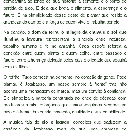
compartilha ao longo de sua história: a semente é o ponto de
partida de tudo. É dela que brota o alimento, a esperança e o
futuro. É na simplicidade desse gesto de plantar que reside a
grandeza do campo e a força de quem vive e trabalha por ele.
Na canção, o
dom da terra, o milagre da chuva e o sol que
ilumina a lavoura
representam a sinergia entre natureza,
trabalho humano e fé no amanhã. Cada estrofe reforça a
conexão entre quem planta e quem colhe, entre passado e
futuro, entre a herança deixada pelos pais e o legado que seguirá
com os filhos.
O refrão “Tudo começa na semente, no coração da gente. Pode
plantar, é Jotabasso, um passo sempre à frente” traz não
apenas uma mensagem de marca, mas um convite à confiança.
Ele simboliza a parceria construída ao longo de décadas com
produtores rurais, reforçando que juntos seguimos sempre um
passo à frente, buscando inovação, qualidade e sustentabilidade.
A música fala de
elo e legado
, conceitos que traduzem a
essência da Jotabasso: mais do que uma empresa de