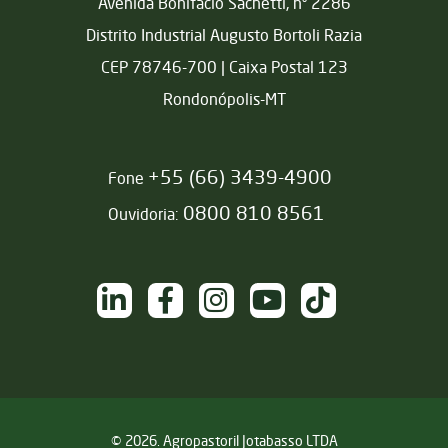
Avenida Bonifácio Sachetti, nº 2286
Distrito Industrial Augusto Bortoli Razia
CEP 78746-700 | Caixa Postal 123
Rondonópolis-MT
+55 (66) 3439-4900
Fone
0800 810 8561
Ouvidoria:
NAS REDES SOCIAIS
/sementesjotabasso
/sementesjotabasso
@sementesjotabasso
Sementes Jotabasso
@SementesJotabass
© 2026. Agropastoril Jotabasso LTDA