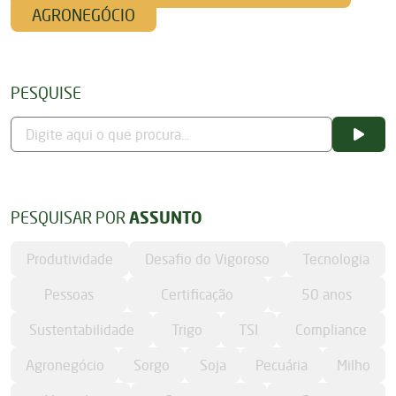
AGRONEGÓCIO
PESQUISE
PESQUISAR POR
ASSUNTO
Produtividade
Desafio do Vigoroso
Tecnologia
Pessoas
Certificação
50 anos
Sustentabilidade
Trigo
TSI
Compliance
Agronegócio
Sorgo
Soja
Pecuária
Milho