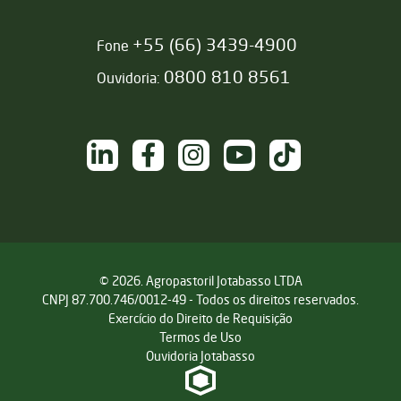
+55 (66) 3439-4900
Fone
0800 810 8561
Ouvidoria:
NAS REDES SOCIAIS
/sementesjotabasso
/sementesjotabasso
@sementesjotabasso
Sementes Jotabasso
@SementesJotabass
© 2026. Agropastoril Jotabasso LTDA
CNPJ 87.700.746/0012-49 - Todos os direitos reservados.
Exercício do Direito de Requisição
Termos de Uso
Ouvidoria Jotabasso