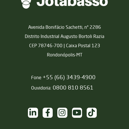
Matriz
Avenida Bonifácio Sachetti, nº 2286
Distrito Industrial Augusto Bortoli Razia
CEP 78746-700 | Caixa Postal 123
Rondonópolis-MT
+55 (66) 3439-4900
Fone
0800 810 8561
Ouvidoria:
NAS REDES SOCIAIS
/sementesjotabasso
/sementesjotabasso
@sementesjotabasso
Sementes Jotabasso
@SementesJotabass