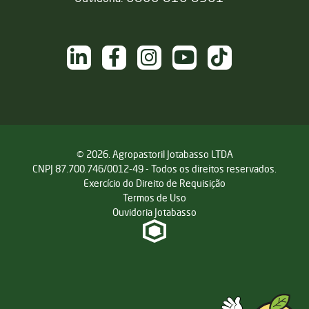
NAS REDES SOCIAIS
/sementesjotabasso
/sementesjotabasso
@sementesjotabasso
Sementes Jotabasso
@SementesJotabass
© 2026. Agropastoril Jotabasso LTDA
CNPJ 87.700.746/0012-49 - Todos os direitos reservados.
Exercício do Direito de Requisição
Termos de Uso
Ouvidoria Jotabasso