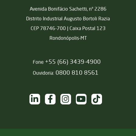
Matriz
Avenida Bonifácio Sachetti, nº 2286
Distrito Industrial Augusto Bortoli Razia
CEP 78746-700 | Caixa Postal 123
Rondonópolis-MT
+55 (66) 3439-4900
Fone
0800 810 8561
Ouvidoria:
NAS REDES SOCIAIS
/sementesjotabasso
/sementesjotabasso
@sementesjotabasso
Sementes Jotabasso
@SementesJotabass