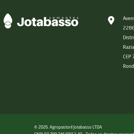
Matriz
Aveni
228
Distr
Razi
CEP 
Rond
© 2026. Agropastoril Jotabasso LTDA