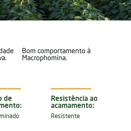
idade
Bom comportamento à
va.
Macrophomina.
o de
Resistência ao
imento:
acamamento:
rminado
Resistente