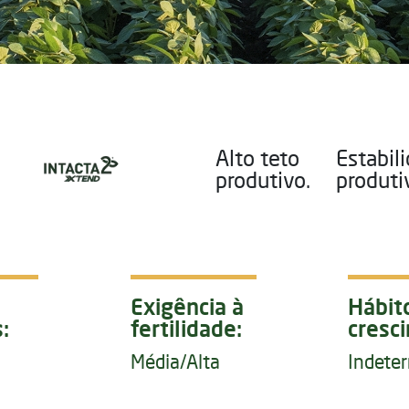
Alto teto
Estabil
produtivo.
produti
Exigência à
Hábit
:
fertilidade:
cresc
Média/Alta
Indete