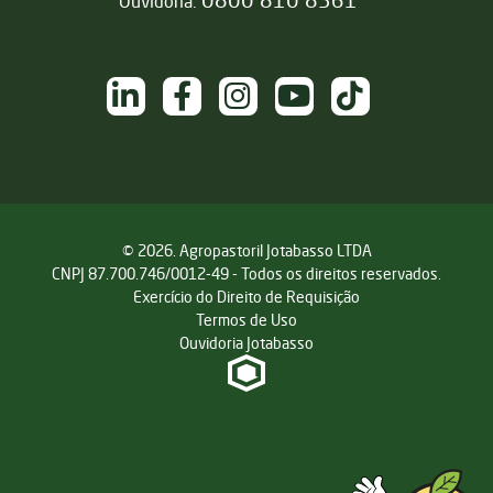
Ouvidoria:
NAS REDES SOCIAIS
/sementesjotabasso
/sementesjotabasso
@sementesjotabasso
Sementes Jotabasso
@SementesJotabass
© 2026. Agropastoril Jotabasso LTDA
CNPJ 87.700.746/0012-49 - Todos os direitos reservados.
Exercício do Direito de Requisição
Termos de Uso
Ouvidoria Jotabasso