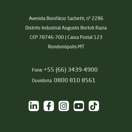
Matriz
Avenida Bonifácio Sachetti, nº 2286
Distrito Industrial Augusto Bortoli Razia
CEP 78746-700 | Caixa Postal 123
Rondonópolis-MT
+55 (66) 3439-4900
Fone
0800 810 8561
Ouvidoria:
NAS REDES SOCIAIS
/sementesjotabasso
/sementesjotabasso
@sementesjotabasso
Sementes Jotabasso
@SementesJotabass