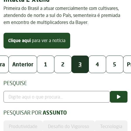
Primeira do Brasil a atuar comercialmente com cultivares,
atendendo de norte a sul do País, sementeira é premiada
em encontro de multiplicadores da Bayer.
sobre Jotabasso é reconhecida co
Clique aqui
para ver a notícia
ra
Anterior
1
2
3
4
5
P
PESQUISE
PESQUISAR POR
ASSUNTO
Produtividade
Desafio do Vigoroso
Tecnologia