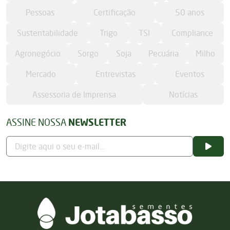
Pessoas
Certificação
50 anos
Sustentabilidade
Trigo
TSI
Compliance
Agronegócio
Sorgo
Soja
Pecuária
Milho
Mercado
Entrevistas
Eventos
Assessoria de Imprensa
Notícias
ASSINE NOSSA
NEWSLETTER