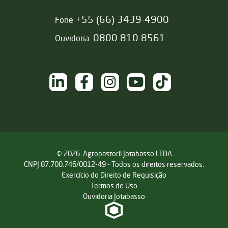
+55 (66) 3439-4900
Fone
0800 810 8561
Ouvidoria:
NAS REDES SOCIAIS
/sementesjotabasso
/sementesjotabasso
@sementesjotabasso
Sementes Jotabasso
@SementesJotabass
© 2026. Agropastoril Jotabasso LTDA
CNPJ 87.700.746/0012-49 - Todos os direitos reservados.
Exercício do Direito de Requisição
Termos de Uso
Ouvidoria Jotabasso