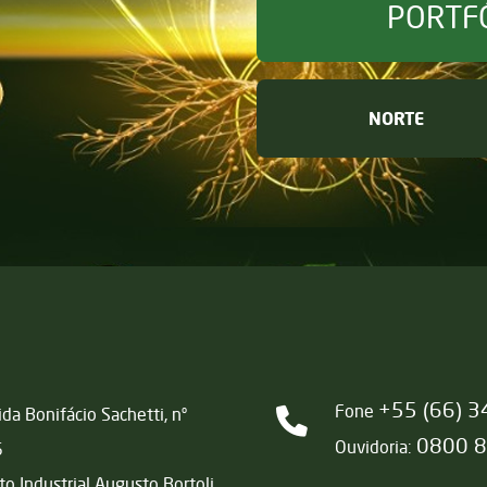
PORTF
NORTE
+55 (66) 
Fone
da Bonifácio Sachetti, nº
0800 
Ouvidoria:
6
ito Industrial Augusto Bortoli