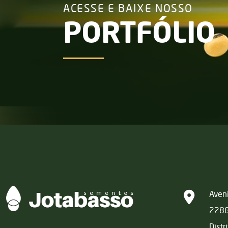
ACESSE E BAIXE NOSSO
PORTFÓLIO
Matriz
Aveni
228
Distr