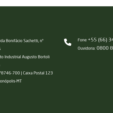
+55 (66) 
Fone
da Bonifácio Sachetti, nº
0800 
Ouvidoria:
6
ito Industrial Augusto Bortoli
a
78746-700 | Caixa Postal 123
onópolis-MT