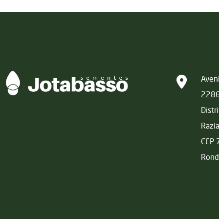
Matriz
Aveni
228
Distr
Razi
CEP 
Rond