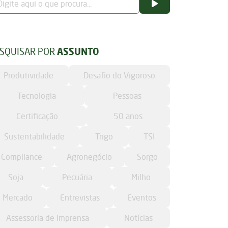
SQUISAR POR
ASSUNTO
Produtividade
Desafio do Vigoroso
Tecnologia
Pessoas
Certificação
50 anos
Sustentabilidade
Trigo
TSI
Compliance
Agronegócio
Sorgo
Soja
Pecuária
Milho
Mercado
Entrevistas
Eventos
Assessoria de Imprensa
Notícias