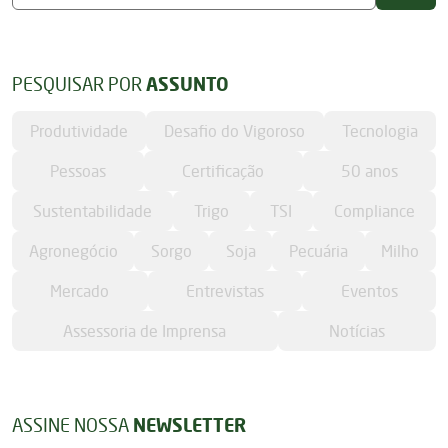
PESQUISAR POR
ASSUNTO
Produtividade
Desafio do Vigoroso
Tecnologia
Pessoas
Certificação
50 anos
Sustentabilidade
Trigo
TSI
Compliance
Agronegócio
Sorgo
Soja
Pecuária
Milho
Mercado
Entrevistas
Eventos
Assessoria de Imprensa
Notícias
ASSINE NOSSA
NEWSLETTER