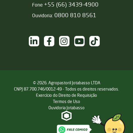
+55 (66) 3439-4900
Fone
0800 810 8561
Ouvidoria:
NAS REDES SOCIAIS
/sementesjotabasso
/sementesjotabasso
@sementesjotabasso
Sementes Jotabasso
@SementesJotabass
© 2026. Agropastoril Jotabasso LTDA
CNPJ 87.700.746/0012-49 - Todos os direitos reservados.
Exercício do Direito de Requisição
Termos de Uso
Ouvidoria Jotabasso