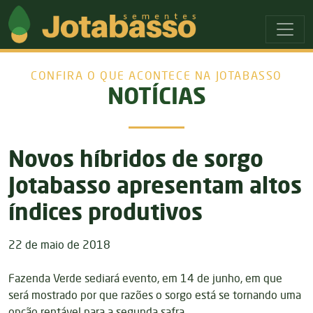
Ir para o menu principal
Ir para o conteudo principal
CONFIRA O QUE ACONTECE NA JOTABASSO
NOTÍCIAS
Novos híbridos de sorgo
Jotabasso apresentam altos
índices produtivos
22 de maio de 2018
Fazenda Verde sediará evento, em 14 de junho, em que
será mostrado por que razões o sorgo está se tornando uma
opção rentável para a segunda safra