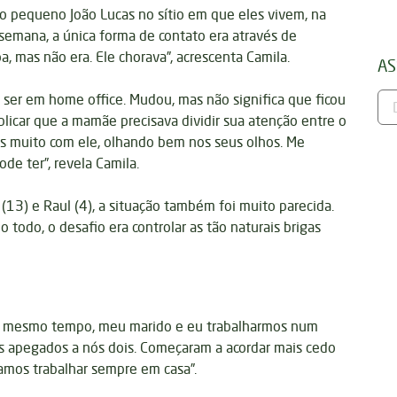
m o pequeno João Lucas no sítio em que eles vivem, na
 semana, a única forma de contato era através de
, mas não era. Ele chorava”, acrescenta Camila.
AS
ser em home office. Mudou, mas não significa que ficou
xplicar que a mamãe precisava dividir sua atenção entre o
os muito com ele, olhando bem nos seus olhos. Me
de ter”, revela Camila.
3) e Raul (4), a situação também foi muito parecida.
 todo, o desafio era controlar as tão naturais brigas
ao mesmo tempo, meu marido e eu trabalharmos num
ais apegados a nós dois. Começaram a acordar mais cedo
íamos trabalhar sempre em casa”.