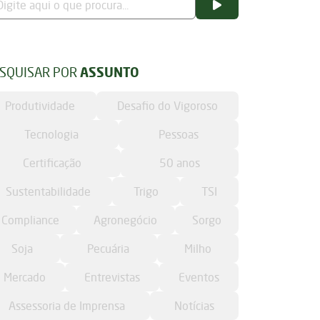
SQUISAR POR
ASSUNTO
Produtividade
Desafio do Vigoroso
Tecnologia
Pessoas
Certificação
50 anos
Sustentabilidade
Trigo
TSI
Compliance
Agronegócio
Sorgo
Soja
Pecuária
Milho
Mercado
Entrevistas
Eventos
Assessoria de Imprensa
Notícias