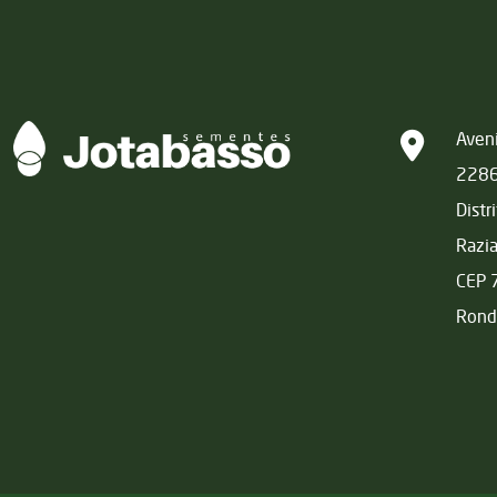
Matriz
Aveni
228
Distr
Razi
CEP 
Rond