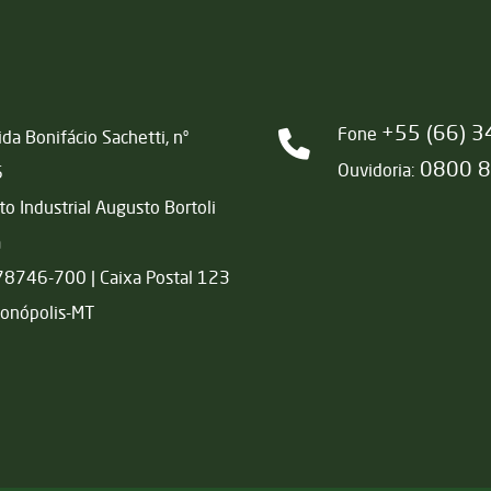
+55 (66) 
Fone
da Bonifácio Sachetti, nº
0800 
Ouvidoria:
6
ito Industrial Augusto Bortoli
a
78746-700 | Caixa Postal 123
onópolis-MT