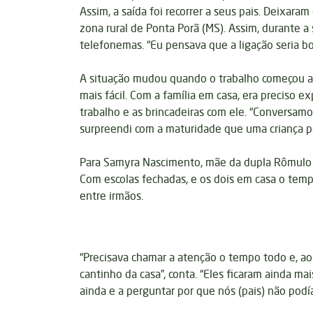
Assim, a saída foi recorrer a seus pais. Deixara
zona rural de Ponta Porã (MS). Assim, durante a
telefonemas. “Eu pensava que a ligação seria boa
A situação mudou quando o trabalho começou a 
mais fácil. Com a família em casa, era preciso e
trabalho e as brincadeiras com ele. “Conversam
surpreendi com a maturidade que uma criança po
Para Samyra Nascimento, mãe da dupla Rômulo (1
Com escolas fechadas, e os dois em casa o tempo
entre irmãos.
“Precisava chamar a atenção o tempo todo e, 
cantinho da casa”, conta. “Eles ficaram ainda m
ainda e a perguntar por que nós (pais) não pod